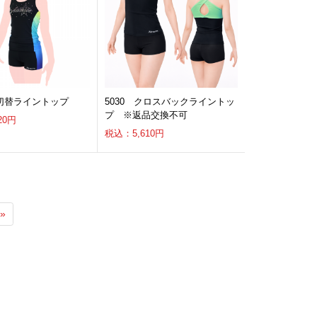
a 切替ライントップ
5030 クロスバックライントッ
プ ※返品交換不可
20円
税込：5,610円
»