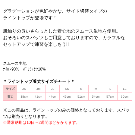
グラデーションが色鮮やかな、サイド切替タイプの
ライントップが登場です！
肌触りの良いさらっとした着心地のスムース生地を使用。
おそろいのスパッツもご用意しておりますので、カラフルな
セットアップで練習を楽しもう!!
スムース生地
ﾅｲﾛﾝ90%・ﾎﾟﾘｳﾚﾀﾝ10%
＊ライントップ着丈サイズチャート＊
サイズ
JS
JM
JL
SS
S
M
L
LL
着丈
38cm
41cm
44cm
47cm
51cm
54cm
57cm
60cm
※この商品は、ライントップのみの価格となっております。スパッ
ツは別売りとなります。
※通常納期は10日～2週間ほどかかります。