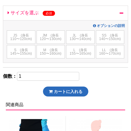
サイズを選ぶ
必須
オプションの説明
JS (身長
JM (身長
JL (身長
SS (身長
110〜120cm)
120〜130cm)
130〜140cm)
140〜150cm)
S (身長
M (身長
L (身長
LL (身長
145〜155cm)
150〜160cm)
155〜165cm)
160〜170cm)
個数：
カートに入れる
関連商品