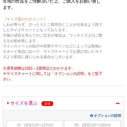
生地の性質をご理解頂いた上、ご購入をお願い致し
ます。
《サイズ選びのポイント》
しわが寄らず、ぴったりとご着用頂くことが出来るよう採寸
したサイズチャートとなっております。
今後の成長を考えてのご注文の場合は、ワンサイズ上のご購
入をお勧め致します。
ラインストーンの貼付や切替デザインなどによっては無地レ
オタード商品に比べて、サイズチャートでお選び頂いたサイ
ズより窮屈に感じられる場合がございます。
※通常納期は10日～2週間ほどかかります。
※サイズチャートに関しては「オプションの説明」をご覧下
さい。
サイズを選ぶ
必須
オプションの説明
JS (身長110〜120cm)
JM (身長120〜130cm)