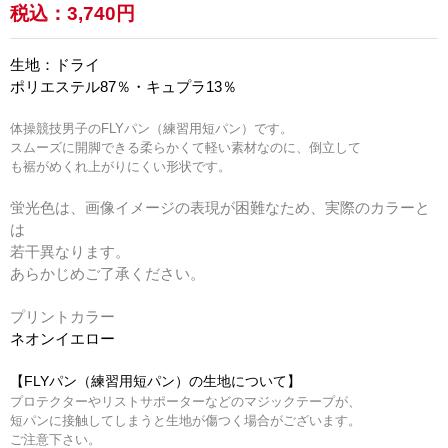
税込：
3,740円
生地：ドライ
ポリエステル87％・キュプラ13％
体操競技男子のFLYパン（練習用短パン）です。
スムーズに開脚できる柔らかくて軽い素材なのに、倒立して
も裾がめくれ上がりにくい形状です。
蛍光色は、画像イメージの表現が困難なため、実際のカラーと
は
若干異なります。
あらかじめご了承ください。
プリントカラー
ネオンイエロー
【FLYパン（練習用短パン）の生地について】
プロテクターやリストサポーターなどのマジックテープが、
短パンに接触してしまうと生地が傷つく場合がございます。
ご注意下さい。