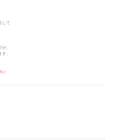
立して
プが、
ます。
ざい