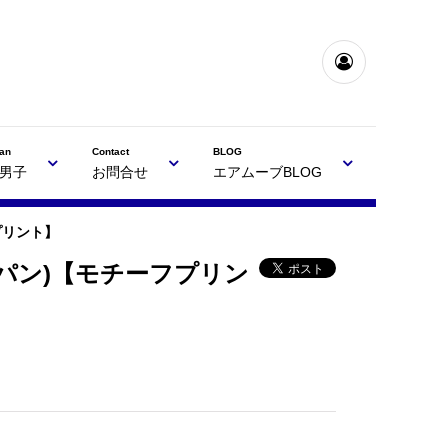
an
Contact
BLOG
男子
お問合せ
エアムーブBLOG
フプリント】
習用短パン)【モチーフプリン