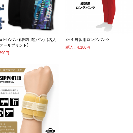
010a FLYパン (練習用短パン)【名入
7301 練習用ロングパンツ
オールプリント】
税込：4,180円
390円