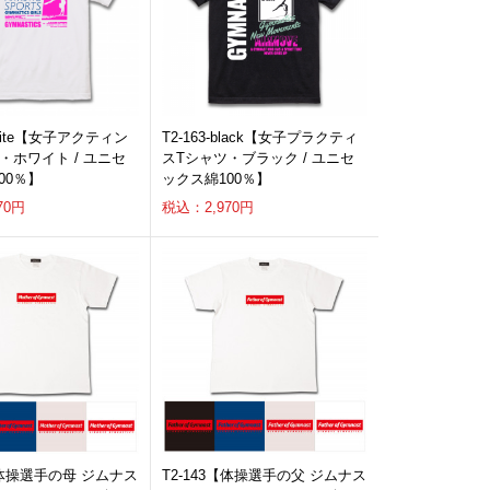
-white【女子アクティン
T2-163-black【女子プラクティ
・ホワイト / ユニセ
スTシャツ・ブラック / ユニセ
00％】
ックス綿100％】
70円
税込：2,970円
4【体操選手の母 ジムナス
T2-143【体操選手の父 ジムナス