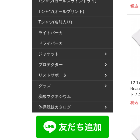
Tシャツ(ガールズラインドライ)
税込：
Tシャツ(オールプリント)
Tシャツ(名前入り)
ライトパーカ
ドライパーカ
ジャケット
プロテクター
リストサポーター
T2-
グッズ
Bea
ト /
炭酸マグネシウム
税込：
体操競技カタログ