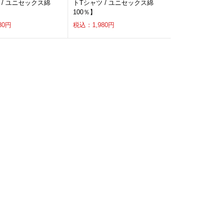
 / ユニセックス綿
トTシャツ / ユニセックス綿
100％】
80円
税込：1,980円