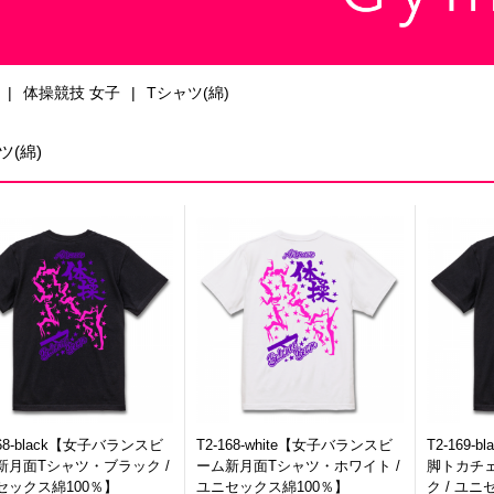
体操競技 女子
Tシャツ(綿)
ツ(綿)
168-black【女子バランスビ
T2-168-white【女子バランスビ
T2-169
新月面Tシャツ・ブラック /
ーム新月面Tシャツ・ホワイト /
脚トカチ
セックス綿100％】
ユニセックス綿100％】
ク / ユニ