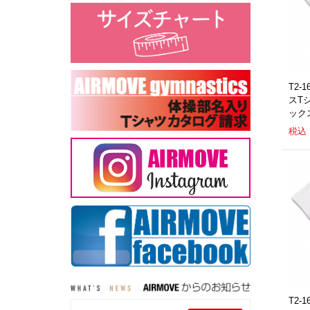
T2-
スT
ック
税込：
T2-